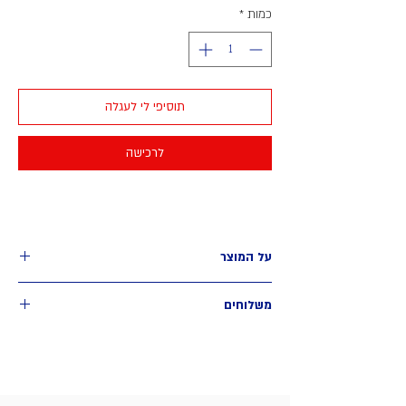
כמות
*
תוסיפי לי לעגלה
לרכישה
על המוצר
גלויה בגודל 13*9.5 ס״מ
משלוחים
איסוף עצמי - חינם
מאיזור רח׳ רוטשילד, תל אביב
כתובת מדויקת ופרטים לתיאום האיסוף תשלח בהודעה
אישית לאחר הרכישה