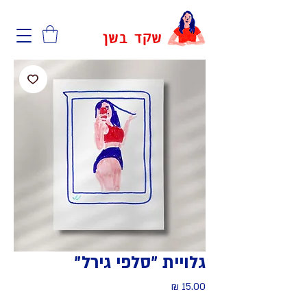
שקד בשן
גלויית ״סלפי גירל״
מחיר