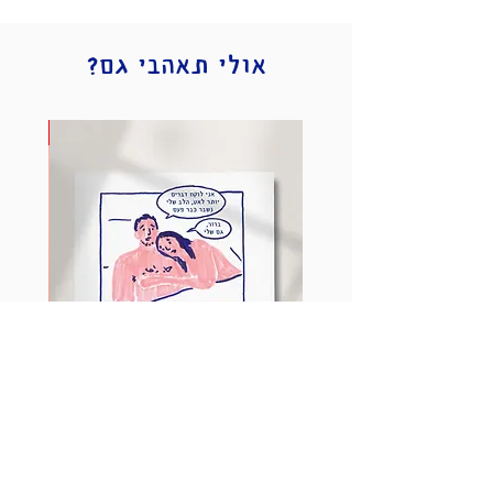
כתובת מדויקת ופרטים לתיאום האיסוף תשלח בהודעה
אישית לאחר הרכישה
כ-2 ימי עסקים
אולי תאהבי גם?
משלוח בדואר Epost לנקודת חלוקה - 20 ש״ח
כ- 7 ימי עסקים
חדש!
שליח עד הבית - 35 ש״ח
כ- 5 ימי עסקים
משלוח בדואר רשום לחו״ל - 40 ש״ח
זמני המשלוח משתנים בהתאם ליעד
שימו לב: ניתן לשלם רק בכרטיס אשראי ישראלי
גלויית ״הלב שלי נשבר פעם״
מחיר