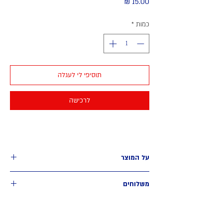
מחיר
כמות
*
תוסיפי לי לעגלה
לרכישה
על המוצר
גלויה בגודל 13*9.5 ס״מ
משלוחים
איסוף עצמי - חינם
מאיזור רח׳ רוטשילד, תל אביב