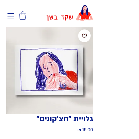
שקד בשן
גלויית ״חצ׳קונים״
מחיר