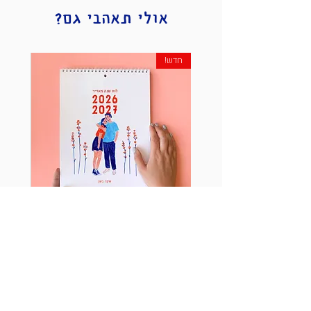
כ-2 ימי עסקים
אולי תאהבי גם?
משלוח בדואר Epost לנקודת חלוקה - 20 ש״ח
כ- 7 ימי עסקים
חדש!
שליח עד הבית - 35 ש״ח
כ- 5 ימי עסקים
משלוח בדואר רשום לחו״ל - 40 ש״ח
זמני המשלוח משתנים בהתאם ליעד
שימו לב: ניתן לשלם רק בכרטיס אשראי ישראלי
לוח שנה מאוייר
מחיר