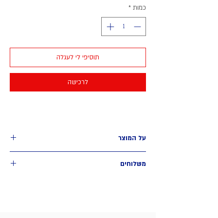
כמות
*
תוסיפי לי לעגלה
לרכישה
על המוצר
גלויה בגודל 13*9.5 ס״מ
משלוחים
איסוף עצמי - חינם
מאיזור רח׳ רוטשילד, תל אביב
כתובת מדויקת ופרטים לתיאום האיסוף תשלח בהודעה
אישית לאחר הרכישה