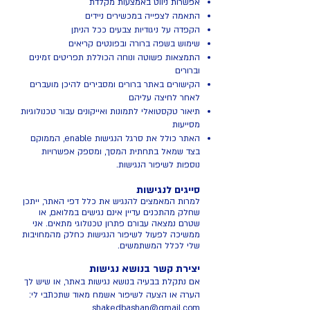
אפשרות ניווט באמצעות מקלדת
התאמה לצפייה במכשירים ניידים
הקפדה על ניגודיות צבעים ככל הניתן
שימוש בשפה ברורה ובפונטים קריאים
התמצאות פשוטה ונוחה הכוללת תפריטים זמינים
וברורים
הקישורים באתר ברורים ומסבירים להיכן מועברים
לאחר לחיצה עליהם
תיאור טקסטואלי לתמונות ואייקונים עבור טכנולוגיות
מסייעות
האתר כולל את סרגל הנגישות enable, הממוקם
בצד שמאל בתחתית המסך, ומספק אפשרויות
נוספות לשיפור הנגישות.
סייגים לנגישות
למרות המאמצים להנגיש את כלל דפי האתר, ייתכן
שחלק מהתכנים עדיין אינם נגישים במלואם, או
שטרם נמצאה עבורם פתרון טכנולוגי מתאים. אני
ממשיכה לפעול לשיפור הנגישות כחלק מהמחויבות
שלי לכלל המשתמשים.
יצירת קשר בנושא נגישות
אם נתקלת בבעיה בנושא נגישות באתר, או שיש לך
הערה או הצעה לשיפור אשמח מאוד שתכתבי לי:
shakedbashan@gmail.com